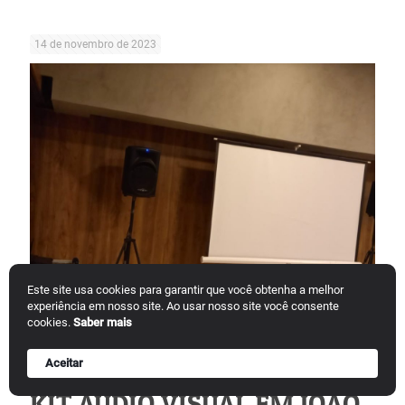
14 de novembro de 2023
Este site usa cookies para garantir que você obtenha a melhor
experiência em nosso site. Ao usar nosso site você consente
cookies.
Saber mais
Publicado por
Jonathan Maciel
Aceitar
KIT AUDIO VISUAL EM JOÃO