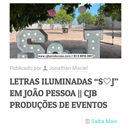
Publicado por
Jonathan Maciel
LETRAS ILUMINADAS “S🤍J”
EM JOÃO PESSOA || CJB
PRODUÇÕES DE EVENTOS
Saiba Mais