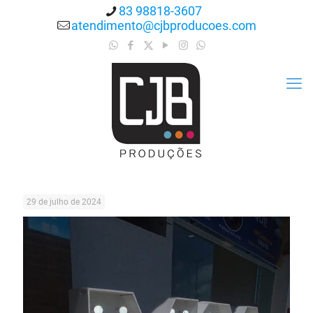
83 98818-3607
atendimento@cjbproducoes.com
29 de julho de 2024