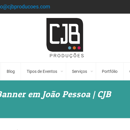
to@cjbproducoes.com
Blog
Tipos de Eventos
Serviços
Portfólio
Banner em João Pessoa | CJB