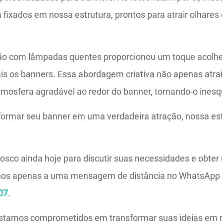
á fixados em nossa estrutura, prontos para atrair olhares
ção com lâmpadas quentes proporcionou um toque acolh
s os banners. Essa abordagem criativa não apenas atra
osfera agradável ao redor do banner, tornando-o inesq
formar seu banner em uma verdadeira atração, nossa est
osco ainda hoje para discutir suas necessidades e obte
amos apenas a uma mensagem de distância no WhatsAp
07
.
stamos comprometidos em transformar suas ideias em r