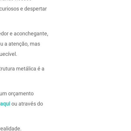
 curiosos e despertar
edor e aconchegante,
iu a atenção, mas
uecível.
rutura metálica é a
r um orçamento
p
aqui
ou através do
ealidade.