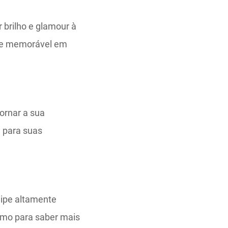
r brilho e glamour à
da e memorável em
ornar a sua
a para suas
uipe altamente
smo para saber mais