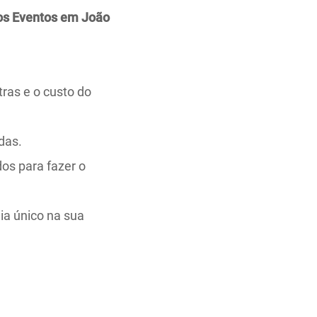
ros Eventos em João
tras e o custo do
das.
os para fazer o
dia único na sua