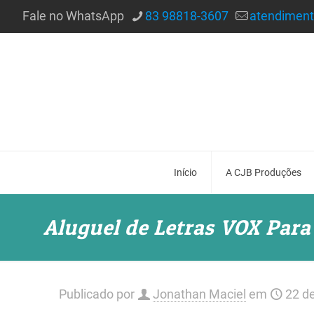
Fale no WhatsApp
83 98818-3607
atendimen
Início
A CJB Produções
Aluguel de Letras VOX Par
Publicado por
Jonathan Maciel
em
22 d