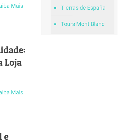
aiba Mais
Tierras de España
Tours Mont Blanc
idade:
 Loja
aiba Mais
 e