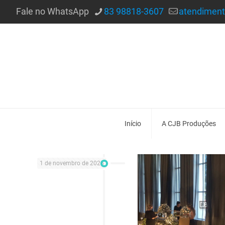
Fale no WhatsApp
83 98818-3607
atendimen
Início
A CJB Produções
1 de novembro de 2025