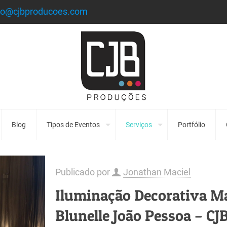
to@cjbproducoes.com
Blog
Tipos de Eventos
Serviços
Portfólio
Publicado por
Jonathan Maciel
Iluminação Decorativa M
Blunelle João Pessoa – CJ