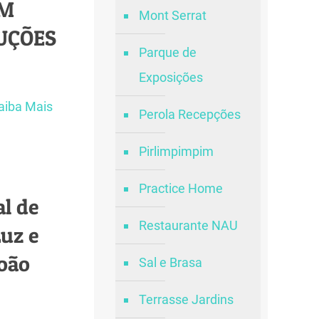
EM
Mont Serrat
DUÇÕES
Parque de
Exposições
aiba Mais
Perola Recepções
Pirlimpimpim
Practice Home
l de
Restaurante NAU
uz e
João
Sal e Brasa
Terrasse Jardins