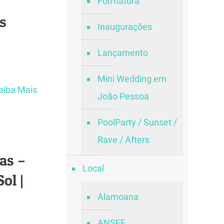
Formatura
s
Inaugurações
Lançamento
Mini Wedding em
aiba Mais
João Pessoa
PoolParty / Sunset /
Rave / Afters
as –
Local
ol |
Alamoana
ANSEF