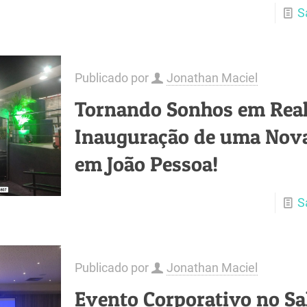
S
Publicado por
Jonathan Maciel
Tornando Sonhos em Real
Inauguração de uma Nova
em João Pessoa!
S
Publicado por
Jonathan Maciel
Evento Corporativo no Sal