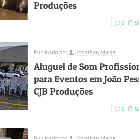
Produções
0
S
Publicado por
Jonathan Maciel
Aluguel de Som Profissio
para Eventos em João Pes
CJB Produções
0
S
Publicado por
Jonathan Maciel