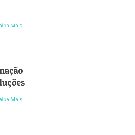
aiba Mais
inação
duções
aiba Mais