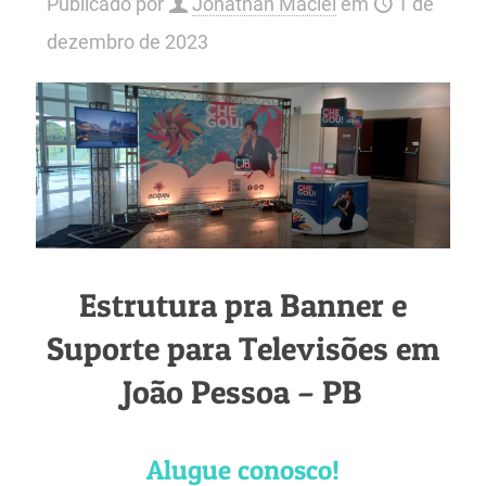
Publicado por
Jonathan Maciel
em
1 de
dezembro de 2023
Estrutura pra Banner e
Suporte para Televisões em
João Pessoa – PB
Alugue conosco!