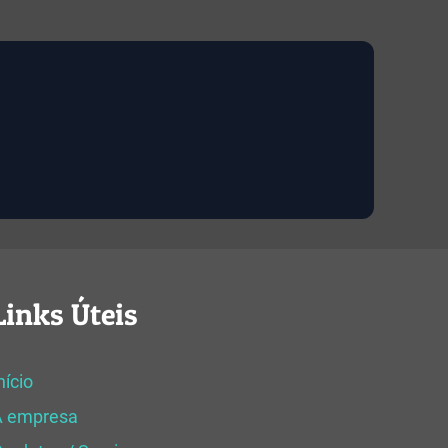
Links Úteis
nício
A empresa