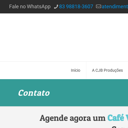
Fale no WhatsApp
83 98818-3607
atendimen
Início
A CJB Produções
Contato
Agende agora um
Café 