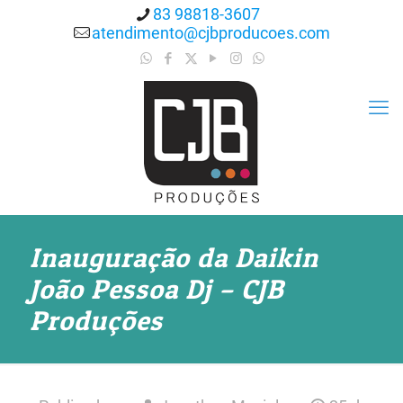
83 98818-3607
atendimento@cjbproducoes.com
Inauguração da Daikin
João Pessoa Dj – CJB
Produções