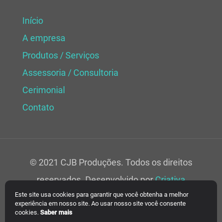
Início
A empresa
Produtos / Serviços
Assessoria / Consultoria
Cerimonial
Contato
© 2021 CJB Produções. Todos os direitos
reservados. Desenvolvido por
Criativa
Este site usa cookies para garantir que você obtenha a melhor
Soluções Web.
experiência em nosso site. Ao usar nosso site você consente
cookies.
Saber mais