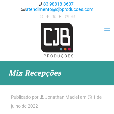
83 98818-3607
atendimento@cjbproducoes.com
Mix Recepções
Publicado por
Jonathan Maciel
em
1 de
julho de 2022