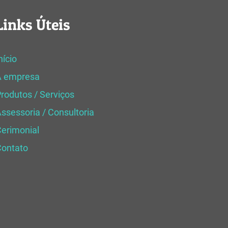
Links Úteis
nício
A empresa
rodutos / Serviços
ssessoria / Consultoria
erimonial
Contato