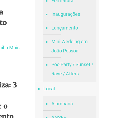
Formatura
a
Inaugurações
to
Lançamento
Mini Wedding em
aiba Mais
João Pessoa
PoolParty / Sunset /
Rave / Afters
za: 3
Local
r o
Alamoana
ento
ANSEF