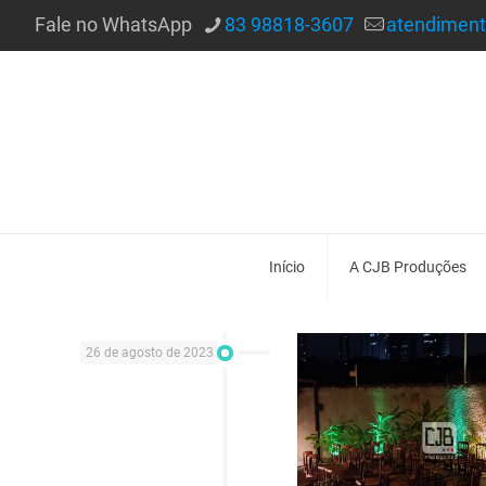
Fale no WhatsApp
83 98818-3607
atendimen
Início
A CJB Produções
26 de agosto de 2023