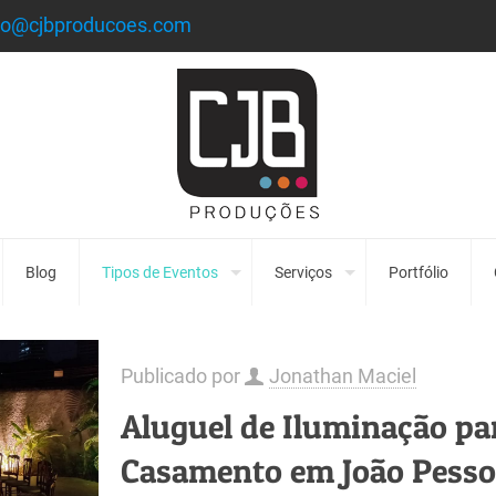
to@cjbproducoes.com
Blog
Tipos de Eventos
Serviços
Portfólio
Publicado por
Jonathan Maciel
Aluguel de Iluminação pa
Casamento em João Pess