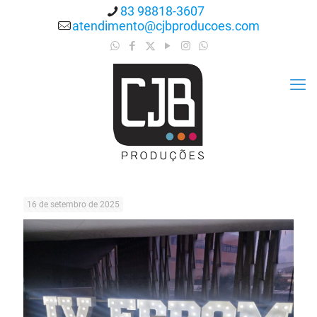
83 98818-3607
atendimento@cjbproducoes.com
16 de setembro de 2025