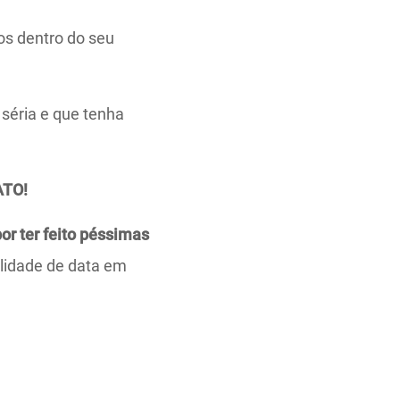
os dentro do seu
séria e que tenha
ATO!
or ter feito péssimas
lidade de data em