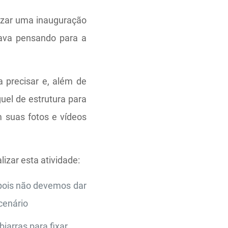
lizar uma inauguração
tava pensando para a
a precisar e, além de
guel de estrutura para
m suas fotos e vídeos
alizar esta atividade:
pois não devemos dar
cenário
iarras para fixar