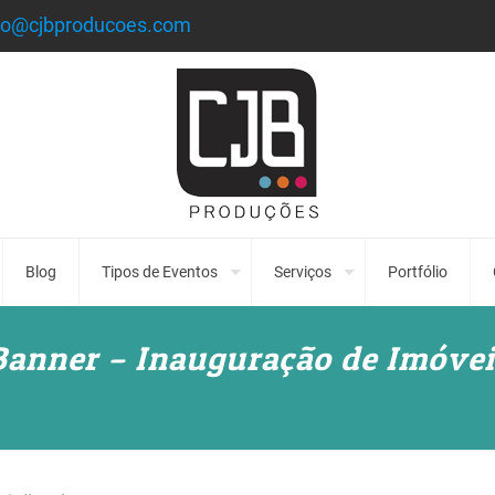
to@cjbproducoes.com
Blog
Tipos de Eventos
Serviços
Portfólio
 Banner – Inauguração de Imóve