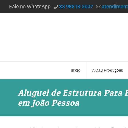
Fale no WhatsApp
83 98818-3607
atendimen
Início
A CJB Produções
Aluguel de Estrutura Para
em João Pessoa