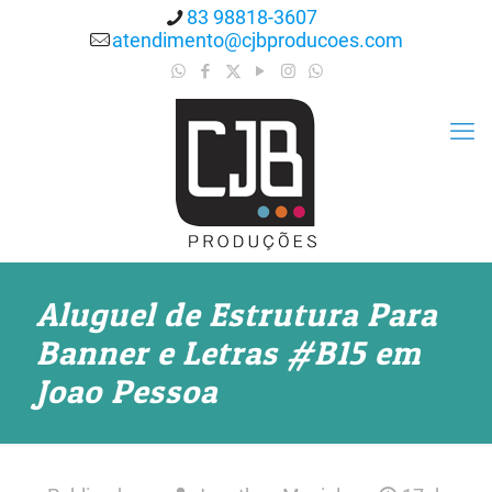
83 98818-3607
atendimento@cjbproducoes.com
Aluguel de Estrutura Para
Banner e Letras #B15 em
Joao Pessoa