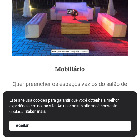
Mobiliário
Quer preencher os espaços vazios do salão de
festas e ainda dar um opção mais
Este site usa cookies para garantir que você obtenha a melhor
aconchegante e sofisticada a seus
experiência em nosso site. Ao usar nosso site você consente
cookies.
Saber mais
convidados? Talvez um lounge seja o que você
Aceitar
precisa.