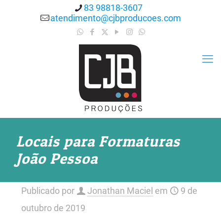
83 98818-3607
atendimento@cjbproducoes.com
Locais para Formaturas
João Pessoa
Publicado por
Jonathan Maciel
em
9 de
outubro de 2019