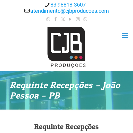
83 98818-3607
atendimento@cjbproducoes.com
Requinte Recepções – João
Pessoa – PB
Requinte Recepções