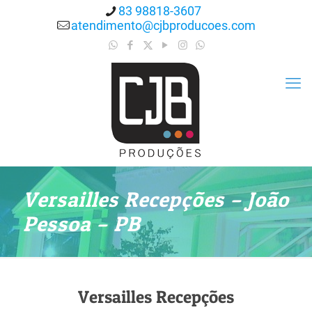
83 98818-3607
atendimento@cjbproducoes.com
Versailles Recepções – João
Pessoa – PB
Versailles Recepções