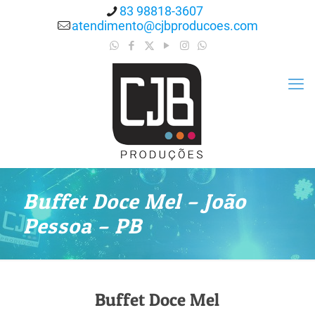
83 98818-3607
atendimento@cjbproducoes.com
Buffet Doce Mel – João
Pessoa – PB
Buffet Doce Mel