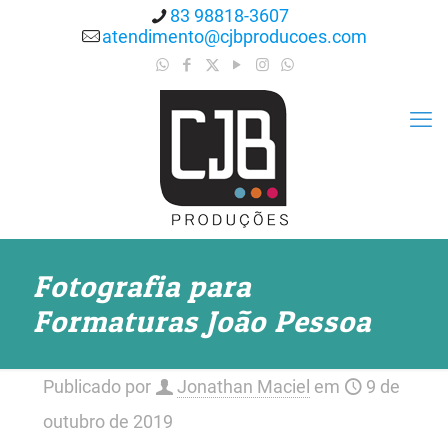
83 98818-3607
atendimento@cjbproducoes.com
Fotografia para
Formaturas João Pessoa
Publicado por
Jonathan Maciel
em
9 de
outubro de 2019