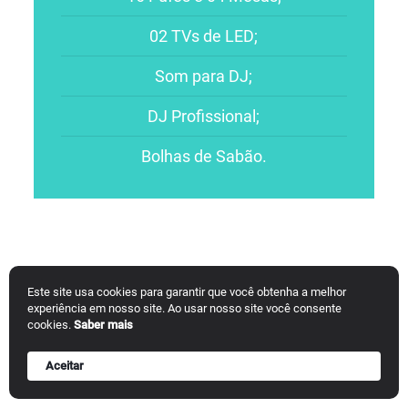
02 TVs de LED;
Som para DJ;
DJ Profissional;
Bolhas de Sabão.
Este site usa cookies para garantir que você obtenha a melhor
Gostou de nossa maneira de trabalhar? A CJB
experiência em nosso site. Ao usar nosso site você consente
cookies.
Saber mais
Produções inda pode fazer muito mais pela
Aceitar
sua festa! Confira todos nossos
SERVIÇOS
.