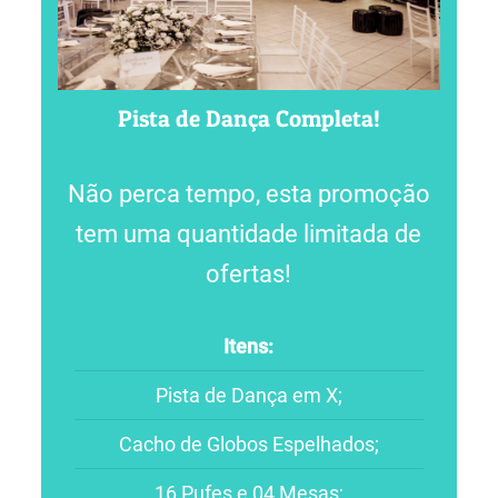
Pista de Dança Completa!
Não perca tempo, esta promoção
tem uma quantidade limitada de
ofertas!
Itens:
Pista de Dança em X;
Cacho de Globos Espelhados;
16 Pufes e 04 Mesas;