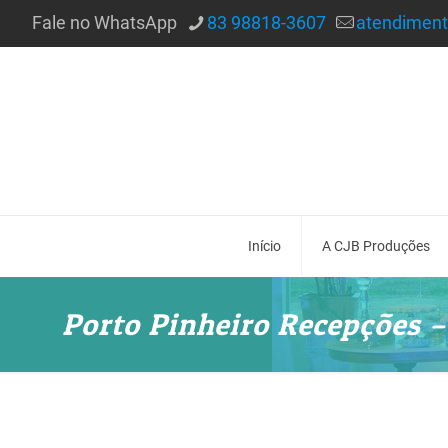
Fale no WhatsApp
83 98818-3607
atendimen
Início
A CJB Produções
Porto Pinheiro Recepções –