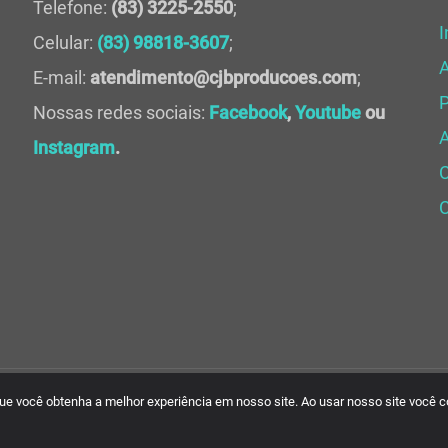
Telefone:
(83) 3225-2550
;
I
Celular:
(83) 98818-3607
;
E-mail:
atendimento@cjbproducoes.com
;
P
Nossas redes sociais:
Facebook
,
Youtube
ou
A
Instagram
.
C
 que você obtenha a melhor experiência em nosso site. Ao usar nosso site você 
rvados. Desenvolvido por
Criativa Soluções Web.