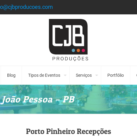
to@cjbproducoes.com
Blog
Tipos de Eventos
Serviços
Portfólio
 João Pessoa – PB
Porto Pinheiro Recepções