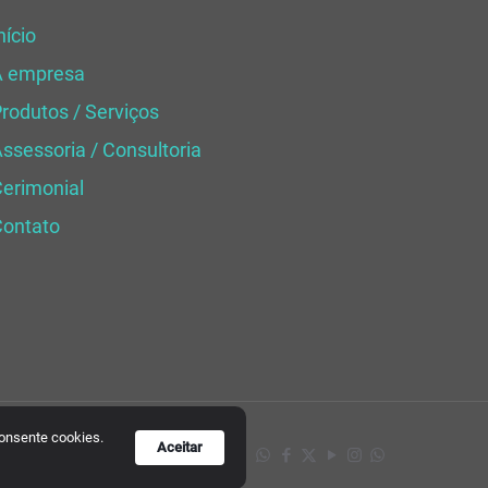
nício
A empresa
rodutos / Serviços
ssessoria / Consultoria
erimonial
Contato
consente cookies.
Aceitar