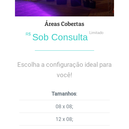
Áreas Cobertas
Limitado
R$
Sob Consulta
Escolha a configuração ideal para
você!
Tamanhos
:
08 x 08;
12 x 08;