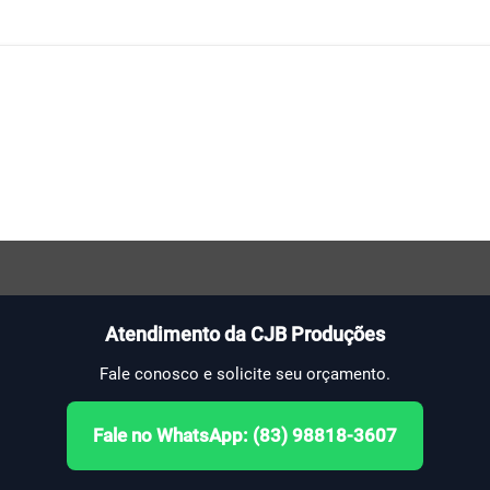
Atendimento da CJB Produções
Fale conosco e solicite seu orçamento.
Fale no WhatsApp: (83) 98818-3607