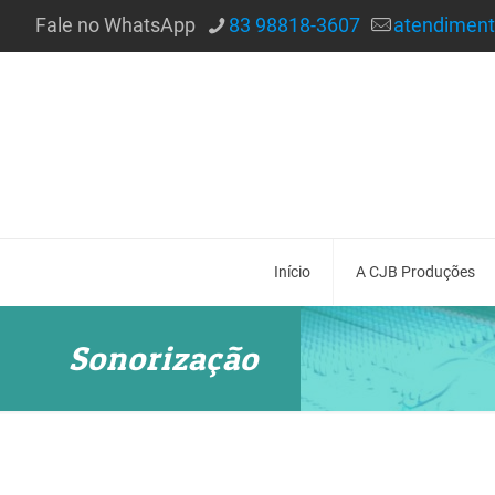
Fale no WhatsApp
83 98818-3607
atendimen
Início
A CJB Produções
Sonorização