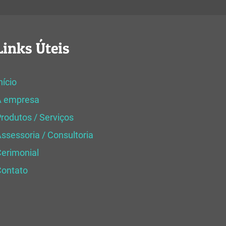
Links Úteis
nício
A empresa
rodutos / Serviços
ssessoria / Consultoria
erimonial
Contato