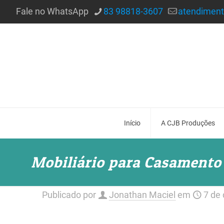
Fale no WhatsApp
83 98818-3607
atendimen
Início
A CJB Produções
Mobiliário para Casamento
Publicado por
Jonathan Maciel
em
7 de