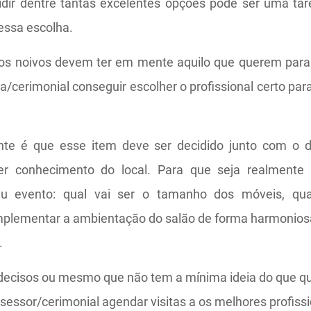
idir dentre tantas excelentes opções pode ser uma taref
 essa escolha.
os noivos devem ter em mente aquilo que querem par
a/cerimonial conseguir escolher o profissional certo para
nte é que esse item deve ser decidido junto com o d
er conhecimento do local. Para que seja realmente
u evento: qual vai ser o tamanho dos móveis, qu
mplementar a ambientação do salão de forma harmoniosa
.
decisos ou mesmo que não tem a mínima ideia do que qu
sessor/cerimonial agendar visitas a os melhores profiss