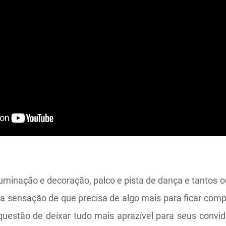
minação e decoração, palco e pista de dança e tantos ou
 a sensação de que precisa de algo mais para ficar compl
uestão de deixar tudo mais aprazível para seus convi