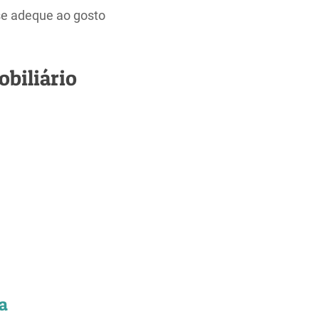
 se adeque ao gosto
biliário
a