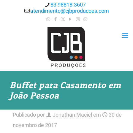
83 98818-3607
atendimento@cjbproducoes.com
Buffet para Casamento em
João Pessoa
Publicado por
Jonathan Maciel
em
30 de
novembro de 2017