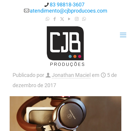
83 98818-3607
atendimento@cjbproducoes.com
Publicado por
Jonathan Maciel
em
5 de
dezembro de 2017