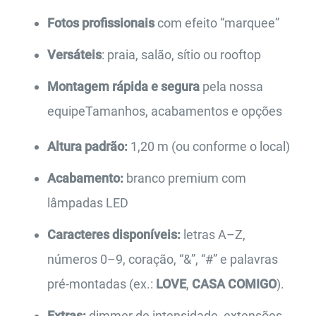
Fotos profissionais
com efeito “marquee”
Versáteis
: praia, salão, sítio ou rooftop
Montagem rápida e segura
pela nossa
equipeTamanhos, acabamentos e opções
Altura padrão:
1,20 m (ou conforme o local)
Acabamento:
branco premium com
lâmpadas LED
Caracteres disponíveis:
letras A–Z,
números 0–9, coração, “&”, “#” e palavras
pré-montadas (ex.:
LOVE
,
CASA COMIGO
).
Extras:
dimmer de intensidade, extensões,