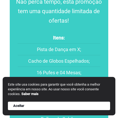
Não perca tempo, esta promoção
tem uma quantidade limitada de
ofertas!
Itens:
Pista de Dança em X;
Cacho de Globos Espelhados;
16 Pufes e 04 Mesas;
02 TVs de LED;
Este site usa cookies para garantir que você obtenha a melhor
experiência em nosso site. Ao usar nosso site você consente
cookies.
Saber mais
Som para DJ;
Aceitar
DJ Profissional;