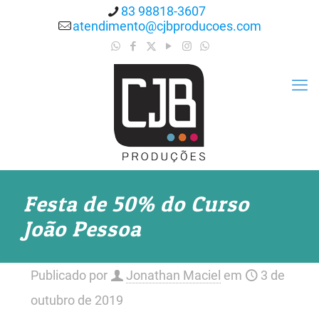
83 98818-3607
atendimento@cjbproducoes.com
Festa de 50% do Curso
João Pessoa
Publicado por
Jonathan Maciel
em
3 de
outubro de 2019