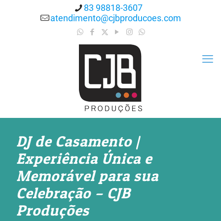
83 98818-3607
atendimento@cjbproducoes.com
DJ de Casamento |
Experiência Única e
Memorável para sua
Celebração – CJB
Produções