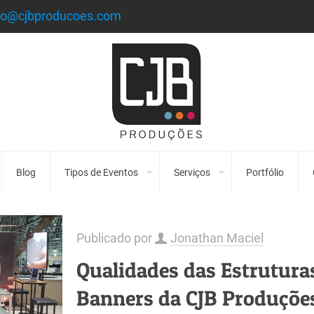
to@cjbproducoes.com
Blog
Tipos de Eventos
Serviços
Portfólio
Publicado por
Jonathan Maciel
Qualidades das Estrutura
Banners da CJB Produçõe