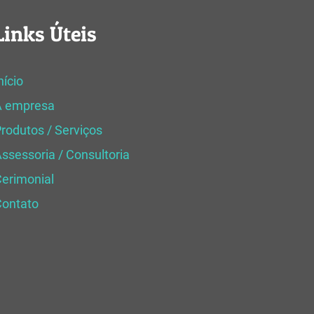
Links Úteis
nício
A empresa
rodutos / Serviços
ssessoria / Consultoria
erimonial
Contato