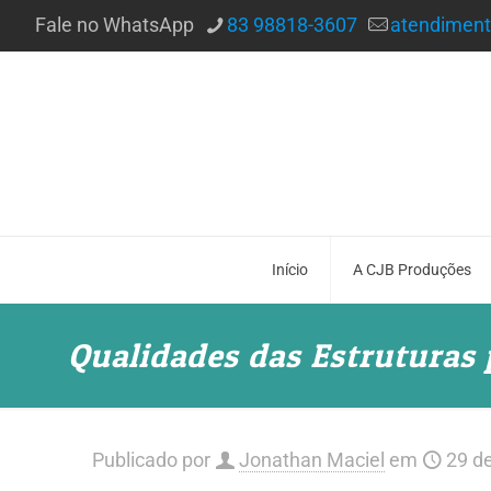
Fale no WhatsApp
83 98818-3607
atendimen
Início
A CJB Produções
Qualidades das Estruturas
Publicado por
Jonathan Maciel
em
29 d