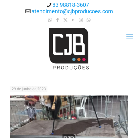
83 98818-3607
atendimento@cjbproducoes.com
29 de junho de 2023