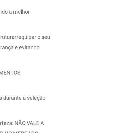
indo a melhor
truturar/equipar o seu
urança e evitando
AMENTOS
s durante a seleção
erteza: NÃO VALE A