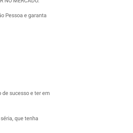
R NO MERCADO.
oão Pessoa e garanta
o de sucesso e ter em
séria, que tenha