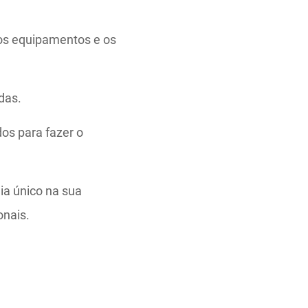
 dos equipamentos e os
das.
os para fazer o
dia único na sua
onais.