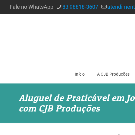
Fale no WhatsApp
83 98818-3607
atendimen
Início
A CJB Produções
Aluguel de Praticável em J
com CJB Produções