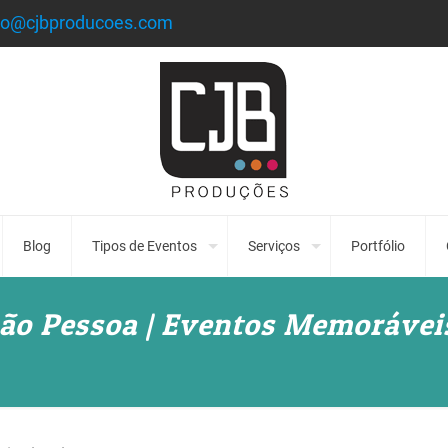
to@cjbproducoes.com
Blog
Tipos de Eventos
Serviços
Portfólio
oão Pessoa | Eventos Memorávei