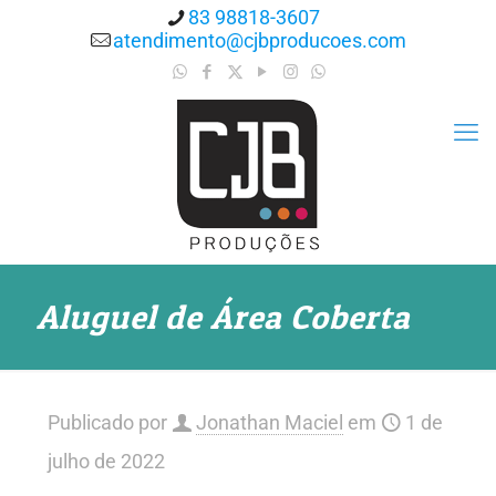
83 98818-3607
atendimento@cjbproducoes.com
Aluguel de Área Coberta
Publicado por
Jonathan Maciel
em
1 de
julho de 2022