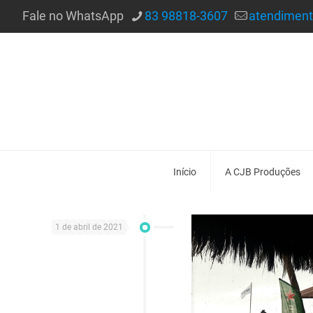
Fale no WhatsApp
83 98818-3607
atendimen
Início
A CJB Produções
1 de abril de 2021