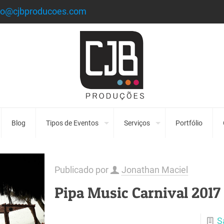
to@cjbproducoes.com
Blog
Tipos de Eventos
Serviços
Portfólio
Publicado por
Jonathan Maciel
Pipa Music Carnival 2017
S