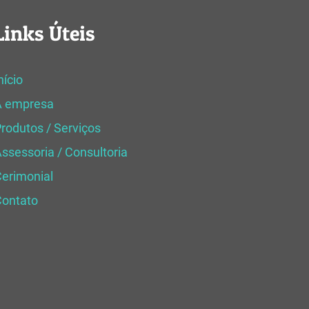
Links Úteis
nício
A empresa
rodutos / Serviços
ssessoria / Consultoria
erimonial
Contato