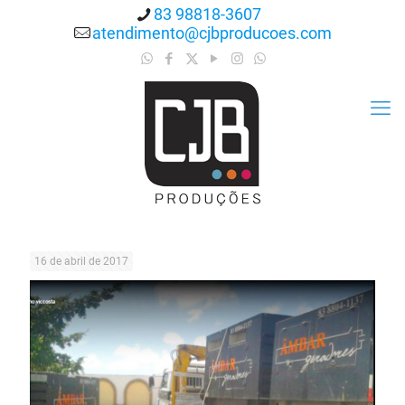
83 98818-3607
atendimento@cjbproducoes.com
16 de abril de 2017