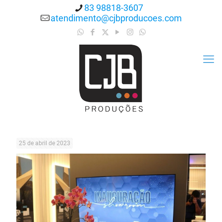
83 98818-3607
atendimento@cjbproducoes.com
25 de abril de 2023