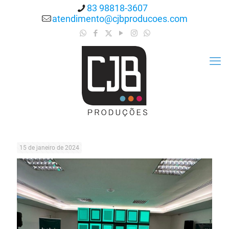
83 98818-3607
atendimento@cjbproducoes.com
15 de janeiro de 2024