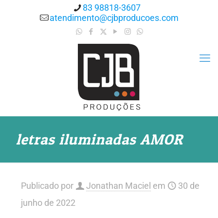
83 98818-3607
atendimento@cjbproducoes.com
letras iluminadas AMOR
Publicado por
Jonathan Maciel
em
30 de
junho de 2022