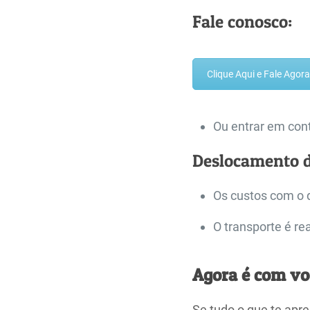
Fale conosco:
Clique Aqui e Fale Ago
Ou entrar em cont
Deslocamento 
Os custos com o 
O transporte é re
Agora é com vo
Se tudo o que te apre