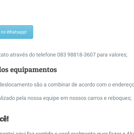
ra no Whatsapp!
ato através do telefone 083 98818-3607 para valores;
dos equipamentos
deslocamento são a combinar de acordo com o endereço
alizado pela nossa equipe em nossos carros e reboques;
cê!
sentei aqui faz sentido e você realmente quer fazer o Alu