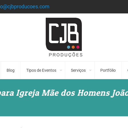
to@cjbproducoes.com
Blog
Tipos de Eventos
Serviços
Portfólio
ara Igreja Mãe dos Homens Joã