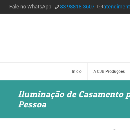
Fale no WhatsApp
83 98818-3607
atendimen
Início
A CJB Produções
Iluminação de Casamento p
Pessoa