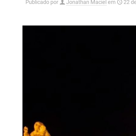
Publicado por
Jonathan Maciel
em
22 d