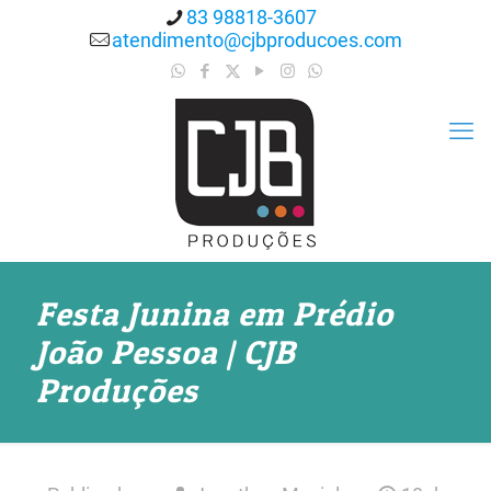
83 98818-3607
atendimento@cjbproducoes.com
Festa Junina em Prédio
João Pessoa | CJB
Produções