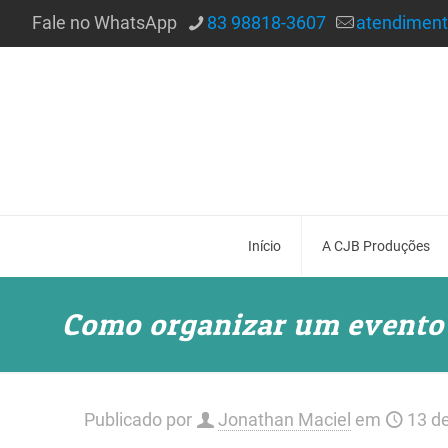
Fale no WhatsApp
83 98818-3607
atendimen
Início
A CJB Produções
Como organizar um evento 
Publicado por
Jonathan Maciel
em
13 d