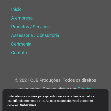
Início
A empresa
Produtos / Serviços
Assessoria / Consultoria
Cerimonial
Contato
© 2021 CJB Produções. Todos os direitos
reservados. Desenvolvido por
Criativa
Este site usa cookies para garantir que você obtenha a melhor
Soluções Web.
experiência em nosso site. Ao usar nosso site você consente
cookies.
Saber mais