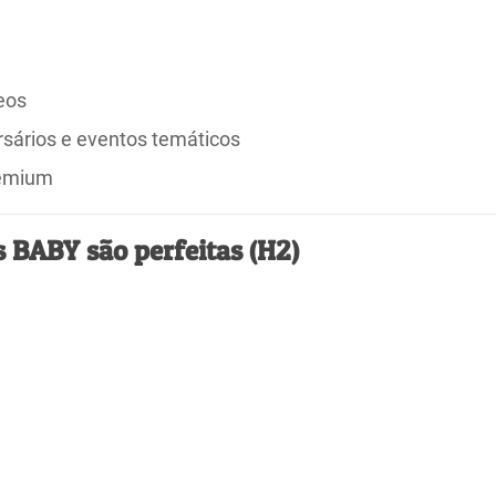
eos
ersários e eventos temáticos
remium
s BABY são perfeitas (H2)