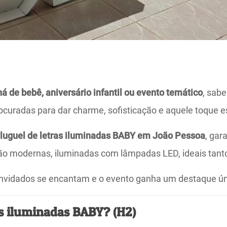
há de bebê, aniversário infantil ou evento temático
, sab
uradas para dar charme, sofisticação e aquele toque e
luguel de letras iluminadas BABY em João Pessoa
, gar
s são modernas, iluminadas com lâmpadas LED, ideais tan
convidados se encantam e o evento ganha um destaque ún
ras iluminadas BABY? (H2)