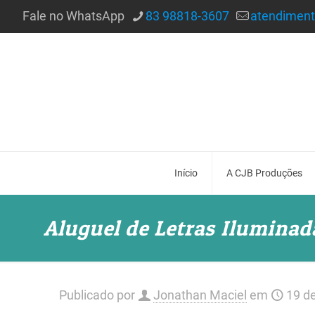
Fale no WhatsApp
83 98818-3607
atendimen
Início
A CJB Produções
Aluguel de Letras Iluminad
Publicado por
Jonathan Maciel
em
19 d