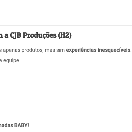
m a CJB Produções (H2)
s apenas produtos, mas sim
experiências inesquecíveis
.
a equipe
inadas BABY!