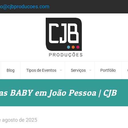
to@cjbproducoes.com
Blog
Tipos de Eventos
Serviços
Portfólio
as BABY em João Pessoa | CJB
e agosto de 2025