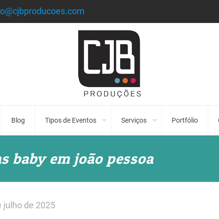
to@cjbproducoes.com
Blog
Tipos de Eventos
Serviços
Portfólio
as baby em joão pessoa
 julho de 2025