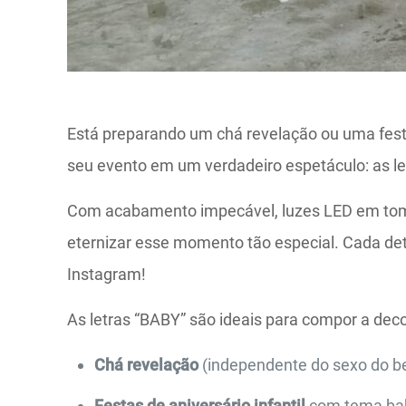
Está preparando um chá revelação ou uma festa 
seu evento em um verdadeiro espetáculo: as l
Com acabamento impecável, luzes LED em tom br
eternizar esse momento tão especial. Cada det
Instagram!
As letras “BABY” são ideais para compor a dec
Chá revelação
(independente do sexo do beb
Festas de aniversário infantil
com tema ba