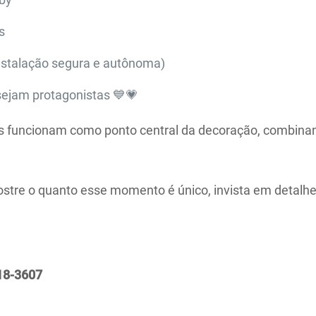
s
nstalação segura e autônoma)
sejam protagonistas 💙💗
as funcionam como ponto central da decoração, combinan
stre o quanto esse momento é único, invista em detalh
18-3607