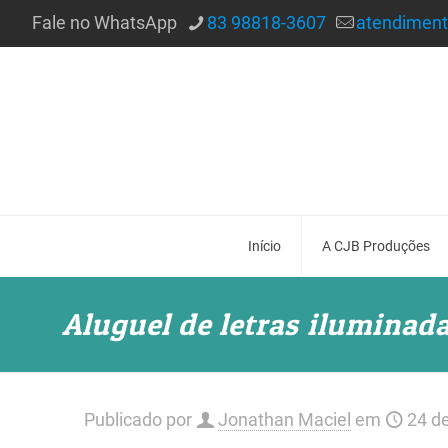
Fale no WhatsApp
83 98818-3607
atendimen
Início
A CJB Produções
Aluguel de letras iluminad
Publicado por
Jonathan Maciel
em
24 de