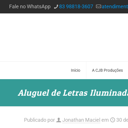
Fale no WhatsApp
83 98818-3607
atendimen
Início
A CJB Produções
Aluguel de Letras Ilumina
Publicado por
Jonathan Maciel
em
30 d