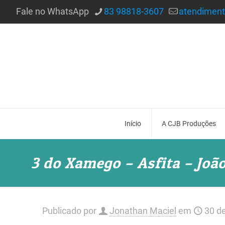
Fale no WhatsApp
83 98818-3607
atendimen
Início
A CJB Produções
3 do Xamego – Asfita – Joã
Publicado por
Jonathan Maciel
em
30 d