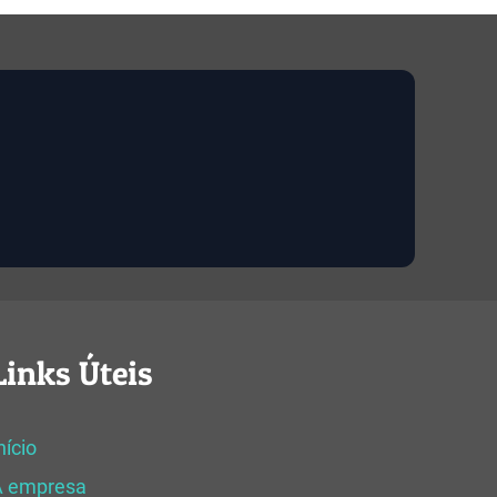
Links Úteis
nício
A empresa