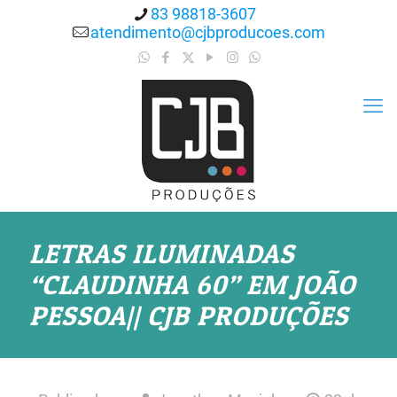
83 98818-3607
atendimento@cjbproducoes.com
LETRAS ILUMINADAS
“CLAUDINHA 60” EM JOÃO
PESSOA|| CJB PRODUÇÕES