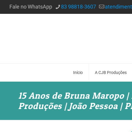
Fale no WhatsApp
83 98818-3607
atendimen
Início
A CJB Produções
15 Anos de Bruna Maropo | 
Produções | João Pessoa | P