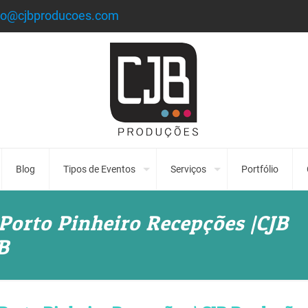
to@cjbproducoes.com
Blog
Tipos de Eventos
Serviços
Portfólio
Porto Pinheiro Recepções |CJB
B