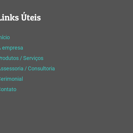
Links Úteis
nício
A empresa
rodutos / Serviços
ssessoria / Consultoria
erimonial
Contato