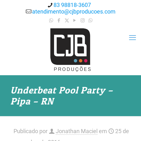
83 98818-3607
atendimento@cjbproducoes.com
Underbeat Pool Party –
Pipa – RN
Publicado por
Jonathan Maciel
em
25 de