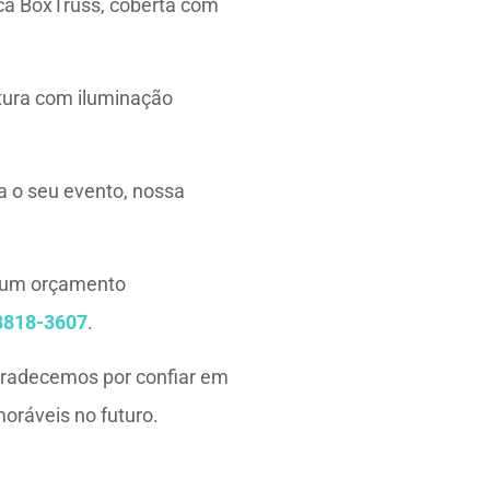
ca BoxTruss, coberta com
tura com iluminação
a o seu evento, nossa
r um orçamento
8818-3607
.
gradecemos por confiar em
oráveis no futuro.