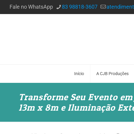
Fale no WhatsApp
83 98818-3607
atendimen
Início
A CJB Produções
Transforme Seu Evento em 
13m x 8m e Iluminação Ext