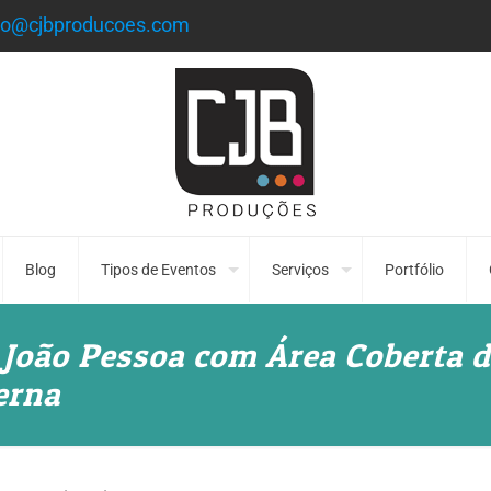
to@cjbproducoes.com
Blog
Tipos de Eventos
Serviços
Portfólio
João Pessoa com Área Coberta d
erna