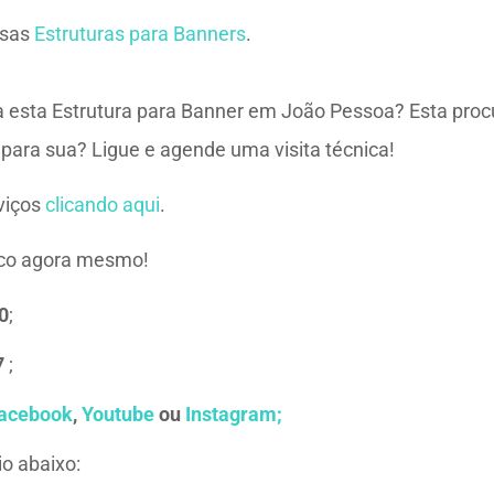
ssas
Estruturas para Banners
.
 esta Estrutura para Banner em João Pessoa? Esta procu
 para sua? Ligue e agende uma visita técnica!
viços
clicando aqui
.
sco agora mesmo!
0
;
7
;
acebook
,
Youtube
ou
Instagram;
o abaixo: